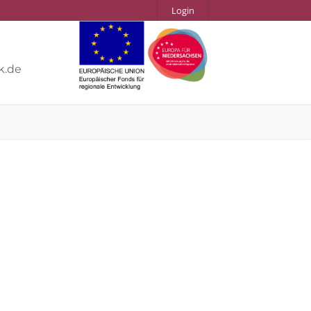
Login
k.de